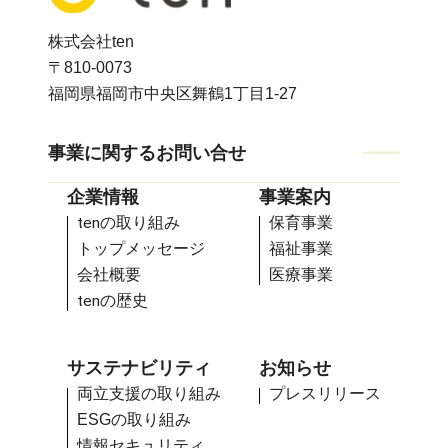
株式会社ten
〒810-0073
福岡県福岡市中央区舞鶴1丁目1-27
事業に関するお問い合せ
事業に関するお問い合せ
企業情報
事業案内
ten
の取り組み
保育事業
ten
の取り組み
保育事業
トップメッセージ
福祉事業
トップメッセージ
福祉事業
会社概要
医療事業
会社概要
医療事業
ten
の歴史
ten
の歴史
サステナビリティ
お知らせ
両立支援の取り組み
プレスリリース
両立支援の取り組み
プレスリリース
ESGの取り組み
ESGの取り組み
情報セキュリティ