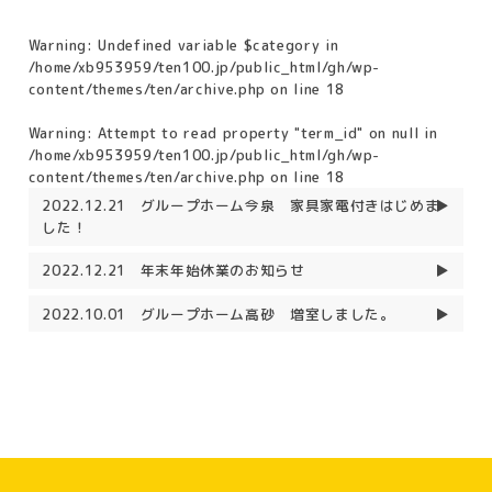
Warning
: Undefined variable $category in
/home/xb953959/ten100.jp/public_html/gh/wp-
content/themes/ten/archive.php
on line
18
Warning
: Attempt to read property "term_id" on null in
/home/xb953959/ten100.jp/public_html/gh/wp-
content/themes/ten/archive.php
on line
18
2022.12.21
グループホーム今泉 家具家電付きはじめま
した！
2022.12.21
年末年始休業のお知らせ
2022.10.01
グループホーム高砂 増室しました。