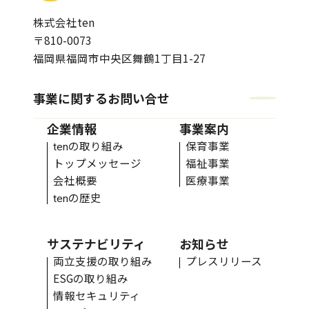
株式会社ten
〒810-0073
福岡県福岡市中央区舞鶴1丁目1-27
事業に関するお問い合せ
事業に関するお問い合せ
企業情報
事業案内
の取り組み
保育事業
ten
の取り組み
保育事業
ten
トップメッセージ
福祉事業
トップメッセージ
福祉事業
会社概要
医療事業
会社概要
医療事業
の歴史
ten
の歴史
ten
サステナビリティ
お知らせ
両立支援の取り組み
プレスリリース
両立支援の取り組み
プレスリリース
ESGの取り組み
ESGの取り組み
情報セキュリティ